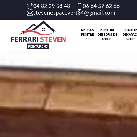
04 82 29 58 48
06 64 57 62 86
stevenespacevert84@gmail.com
ARTISAN
PEINTURE
PEINTUR
PEINTRE
DESSOUS DE
DÉCAPAG
05
TOIT 05
VOLET 