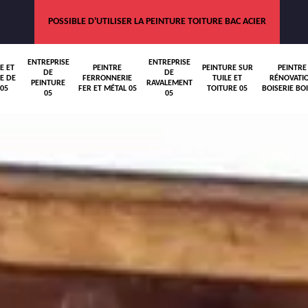
POSSIBLE D'UTILISER LA PEINTURE TOITURE BAC ACIER
ENTREPRISE
ENTREPRISE
E ET
PEINTRE
PEINTURE SUR
PEINTRE
DE
DE
E DE
FERRONNERIE
TUILE ET
RÉNOVATI
PEINTURE
RAVALEMENT
05
FER ET MÉTAL 05
TOITURE 05
BOISERIE BOI
05
05