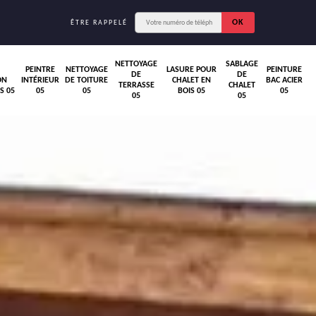
ÊTRE RAPPELÉ
NETTOYAGE
SABLAGE
PEINTRE
NETTOYAGE
LASURE POUR
PEINTURE
DE
DE
ON
INTÉRIEUR
DE TOITURE
CHALET EN
BAC ACIER
TERRASSE
CHALET
S 05
05
05
BOIS 05
05
05
05