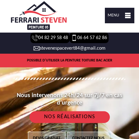
MENU
04 82 29 58 48
06 64 57 62 86
stevenespacevert84@gmail.com
POSSIBLE D'UTILISER LA PEINTURE TOITURE BAC ACIER
Nous intervenons 24h/24 sur 7j/7 en cas
d'urgence
NOS RÉALISATIONS
DEVIS GRATUIT
CONTACTEZ NOUS