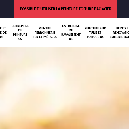
POSSIBLE D'UTILISER LA PEINTURE TOITURE BAC ACIER
ENTREPRISE
ENTREPRISE
E ET
PEINTRE
PEINTURE SUR
PEINTRE
DE
DE
E DE
FERRONNERIE
TUILE ET
RÉNOVATI
PEINTURE
RAVALEMENT
05
FER ET MÉTAL 05
TOITURE 05
BOISERIE BOI
05
05