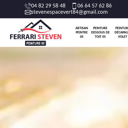
04 82 29 58 48
06 64 57 62 86
stevenespacevert84@gmail.com
ARTISAN
PEINTURE
PEINTUR
PEINTRE
DESSOUS DE
DÉCAPAG
05
TOIT 05
VOLET 