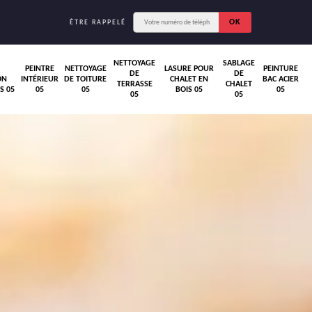
ÊTRE RAPPELÉ
NETTOYAGE
SABLAGE
PEINTRE
NETTOYAGE
LASURE POUR
PEINTURE
DE
DE
ON
INTÉRIEUR
DE TOITURE
CHALET EN
BAC ACIER
TERRASSE
CHALET
S 05
05
05
BOIS 05
05
05
05