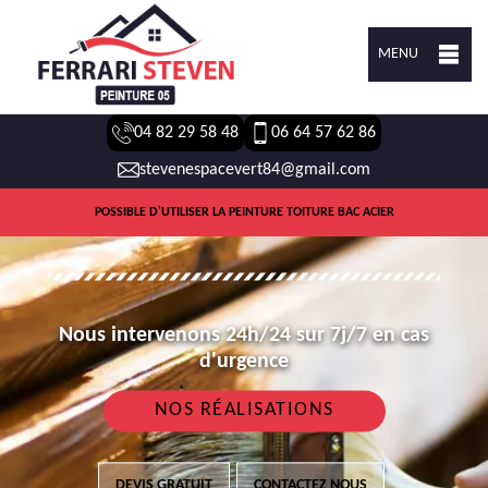
MENU
04 82 29 58 48
06 64 57 62 86
stevenespacevert84@gmail.com
POSSIBLE D'UTILISER LA PEINTURE TOITURE BAC ACIER
Nous intervenons 24h/24 sur 7j/7 en cas
d'urgence
NOS RÉALISATIONS
DEVIS GRATUIT
CONTACTEZ NOUS