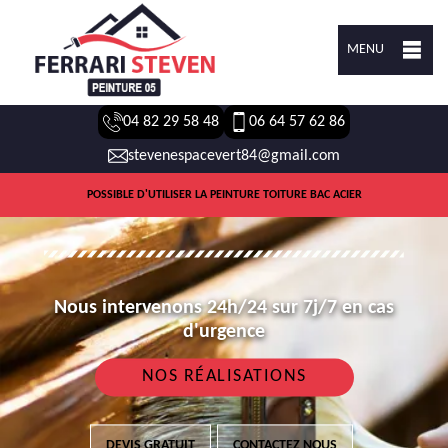
MENU
04 82 29 58 48
06 64 57 62 86
stevenespacevert84@gmail.com
POSSIBLE D'UTILISER LA PEINTURE TOITURE BAC ACIER
Nous intervenons 24h/24 sur 7j/7 en cas
d'urgence
NOS RÉALISATIONS
DEVIS GRATUIT
CONTACTEZ NOUS