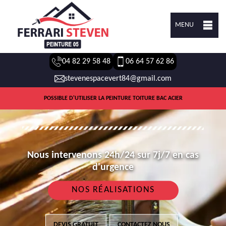
MENU
04 82 29 58 48
06 64 57 62 86
stevenespacevert84@gmail.com
POSSIBLE D'UTILISER LA PEINTURE TOITURE BAC ACIER
Nous intervenons 24h/24 sur 7j/7 en cas
d'urgence
NOS RÉALISATIONS
DEVIS GRATUIT
CONTACTEZ NOUS