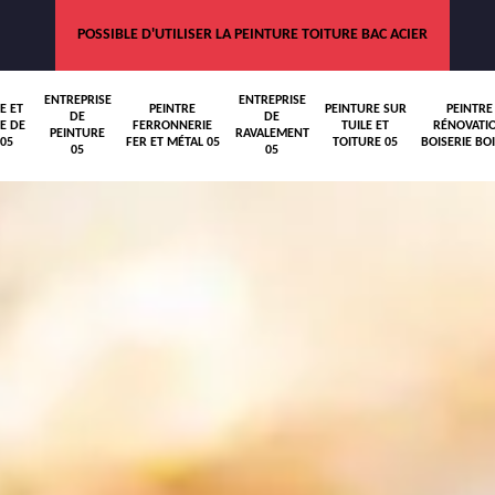
POSSIBLE D'UTILISER LA PEINTURE TOITURE BAC ACIER
ENTREPRISE
ENTREPRISE
E ET
PEINTRE
PEINTURE SUR
PEINTRE
DE
DE
E DE
FERRONNERIE
TUILE ET
RÉNOVATI
PEINTURE
RAVALEMENT
05
FER ET MÉTAL 05
TOITURE 05
BOISERIE BOI
05
05