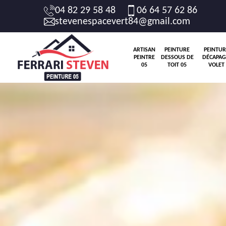
04 82 29 58 48
06 64 57 62 86
stevenespacevert84@gmail.com
ARTISAN
PEINTURE
PEINTUR
PEINTRE
DESSOUS DE
DÉCAPAG
05
TOIT 05
VOLET 