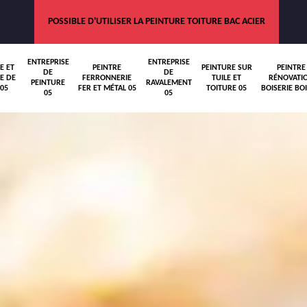
POSSIBLE D'UTILISER LA PEINTURE TOITURE BAC ACIER
ENTREPRISE
ENTREPRISE
E ET
PEINTRE
PEINTURE SUR
PEINTRE
DE
DE
E DE
FERRONNERIE
TUILE ET
RÉNOVATI
PEINTURE
RAVALEMENT
05
FER ET MÉTAL 05
TOITURE 05
BOISERIE BOI
05
05