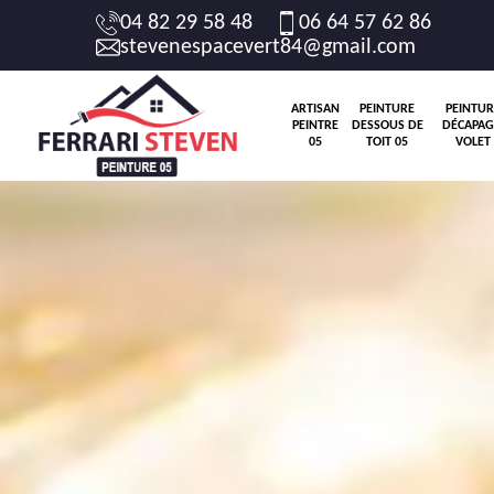
04 82 29 58 48
06 64 57 62 86
stevenespacevert84@gmail.com
ARTISAN
PEINTURE
PEINTUR
PEINTRE
DESSOUS DE
DÉCAPAG
05
TOIT 05
VOLET 