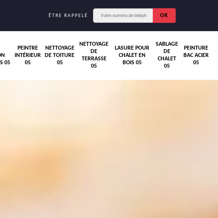
ÊTRE RAPPELÉ
NETTOYAGE
SABLAGE
PEINTRE
NETTOYAGE
LASURE POUR
PEINTURE
DE
DE
ON
INTÉRIEUR
DE TOITURE
CHALET EN
BAC ACIER
TERRASSE
CHALET
S 05
05
05
BOIS 05
05
05
05