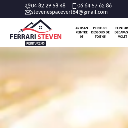
04 82 29 58 48
06 64 57 62 86
stevenespacevert84@gmail.com
ARTISAN
PEINTURE
PEINTUR
PEINTRE
DESSOUS DE
DÉCAPAG
05
TOIT 05
VOLET 