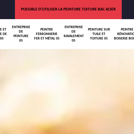
POSSIBLE D'UTILISER LA PEINTURE TOITURE BAC ACIER
ENTREPRISE
ENTREPRISE
E ET
PEINTRE
PEINTURE SUR
PEINTRE
DE
DE
E DE
FERRONNERIE
TUILE ET
RÉNOVATI
PEINTURE
RAVALEMENT
05
FER ET MÉTAL 05
TOITURE 05
BOISERIE BOI
05
05