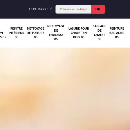
ÊTRE RAPPELÉ
NETTOYAGE
SABLAGE
PEINTRE
NETTOYAGE
LASURE POUR
PEINTURE
DE
DE
ON
INTÉRIEUR
DE TOITURE
CHALET EN
BAC ACIER
TERRASSE
CHALET
S 05
05
05
BOIS 05
05
05
05