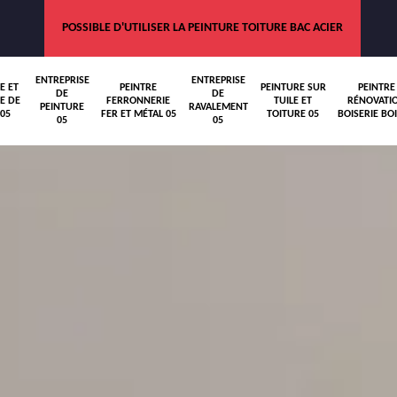
POSSIBLE D'UTILISER LA PEINTURE TOITURE BAC ACIER
ENTREPRISE
ENTREPRISE
E ET
PEINTRE
PEINTURE SUR
PEINTRE
DE
DE
E DE
FERRONNERIE
TUILE ET
RÉNOVATI
PEINTURE
RAVALEMENT
05
FER ET MÉTAL 05
TOITURE 05
BOISERIE BOI
05
05