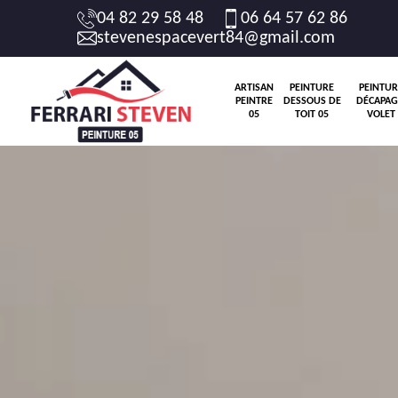
04 82 29 58 48
06 64 57 62 86
stevenespacevert84@gmail.com
ARTISAN
PEINTURE
PEINTUR
PEINTRE
DESSOUS DE
DÉCAPAG
05
TOIT 05
VOLET 