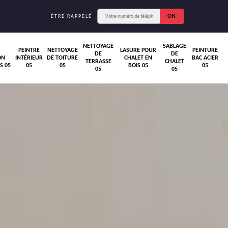
ÊTRE RAPPELÉ
NETTOYAGE
SABLAGE
PEINTRE
NETTOYAGE
LASURE POUR
PEINTURE
DE
DE
ON
INTÉRIEUR
DE TOITURE
CHALET EN
BAC ACIER
TERRASSE
CHALET
S 05
05
05
BOIS 05
05
05
05