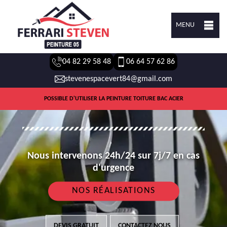
MENU
04 82 29 58 48
06 64 57 62 86
stevenespacevert84@gmail.com
POSSIBLE D'UTILISER LA PEINTURE TOITURE BAC ACIER
Nous intervenons 24h/24 sur 7j/7 en cas
d'urgence
NOS RÉALISATIONS
DEVIS GRATUIT
CONTACTEZ NOUS