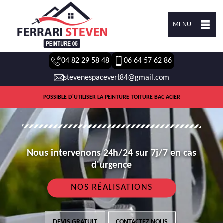
MENU
04 82 29 58 48
06 64 57 62 86
stevenespacevert84@gmail.com
POSSIBLE D'UTILISER LA PEINTURE TOITURE BAC ACIER
Nous intervenons 24h/24 sur 7j/7 en cas
d'urgence
NOS RÉALISATIONS
DEVIS GRATUIT
CONTACTEZ NOUS