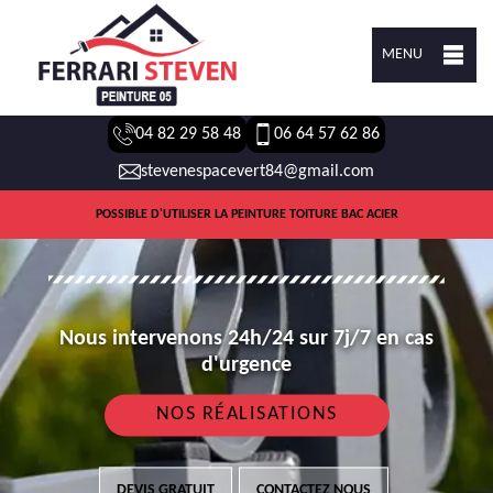
MENU
04 82 29 58 48
06 64 57 62 86
stevenespacevert84@gmail.com
POSSIBLE D'UTILISER LA PEINTURE TOITURE BAC ACIER
Nous intervenons 24h/24 sur 7j/7 en cas
d'urgence
NOS RÉALISATIONS
DEVIS GRATUIT
CONTACTEZ NOUS