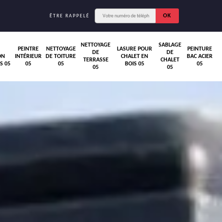
ÊTRE RAPPELÉ
NETTOYAGE
SABLAGE
PEINTRE
NETTOYAGE
LASURE POUR
PEINTURE
DE
DE
ON
INTÉRIEUR
DE TOITURE
CHALET EN
BAC ACIER
TERRASSE
CHALET
S 05
05
05
BOIS 05
05
05
05