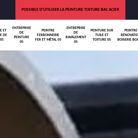
POSSIBLE D'UTILISER LA PEINTURE TOITURE BAC ACIER
ENTREPRISE
ENTREPRISE
E ET
PEINTRE
PEINTURE SUR
PEINTRE
DE
DE
E DE
FERRONNERIE
TUILE ET
RÉNOVATI
PEINTURE
RAVALEMENT
05
FER ET MÉTAL 05
TOITURE 05
BOISERIE BOI
05
05