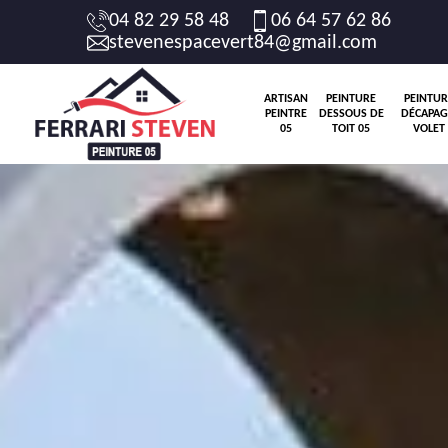
04 82 29 58 48
06 64 57 62 86
stevenespacevert84@gmail.com
ARTISAN
PEINTURE
PEINTUR
PEINTRE
DESSOUS DE
DÉCAPAG
05
TOIT 05
VOLET 