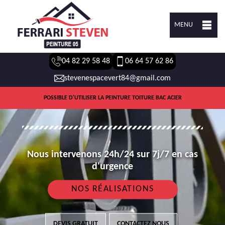
MENU
04 82 29 58 48
06 64 57 62 86
stevenespacevert84@gmail.com
POSSIBLE D'UTILISER LA PEINTURE TOITURE BAC ACIER
Nous intervenons 24h/24 sur 7j/7 en cas
d'urgence
NOS RÉALISATIONS
DEVIS GRATUIT
CONTACTEZ NOUS