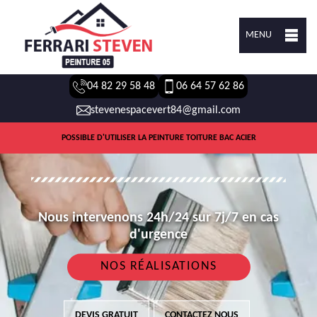
MENU
04 82 29 58 48
06 64 57 62 86
stevenespacevert84@gmail.com
POSSIBLE D'UTILISER LA PEINTURE TOITURE BAC ACIER
Nous intervenons 24h/24 sur 7j/7 en cas
d'urgence
NOS RÉALISATIONS
DEVIS GRATUIT
CONTACTEZ NOUS