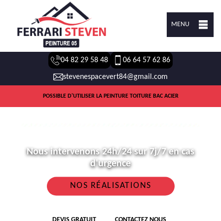
MENU
04 82 29 58 48
06 64 57 62 86
stevenespacevert84@gmail.com
POSSIBLE D'UTILISER LA PEINTURE TOITURE BAC ACIER
Nous intervenons 24h/24 sur 7j/7 en cas
d'urgence
NOS RÉALISATIONS
DEVIS GRATUIT
CONTACTEZ NOUS