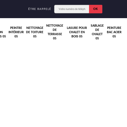
ÊTRE RAPPELÉ
NETTOYAGE
SABLAGE
PEINTRE
NETTOYAGE
LASURE POUR
PEINTURE
DE
DE
ON
INTÉRIEUR
DE TOITURE
CHALET EN
BAC ACIER
TERRASSE
CHALET
S 05
05
05
BOIS 05
05
05
05