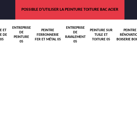
POSSIBLE D'UTILISER LA PEINTURE TOITURE BAC ACIER
ENTREPRISE
ENTREPRISE
E ET
PEINTRE
PEINTURE SUR
PEINTRE
DE
DE
E DE
FERRONNERIE
TUILE ET
RÉNOVATI
PEINTURE
RAVALEMENT
05
FER ET MÉTAL 05
TOITURE 05
BOISERIE BOI
05
05