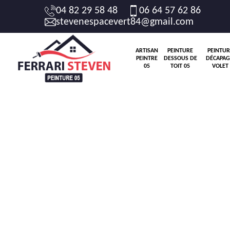
04 82 29 58 48
06 64 57 62 86
stevenespacevert84@gmail.com
ARTISAN
PEINTURE
PEINTUR
PEINTRE
DESSOUS DE
DÉCAPAG
05
TOIT 05
VOLET 