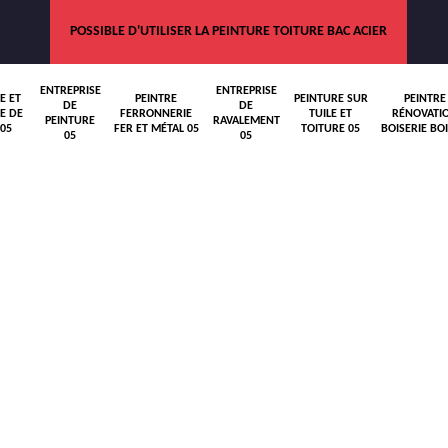
POSSIBLE D'UTILISER LA PEINTURE TOITURE BAC ACIER
ENTREPRISE
ENTREPRISE
E ET
PEINTRE
PEINTURE SUR
PEINTRE
DE
DE
E DE
FERRONNERIE
TUILE ET
RÉNOVATI
PEINTURE
RAVALEMENT
05
FER ET MÉTAL 05
TOITURE 05
BOISERIE BOI
05
05