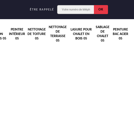
ÊTRE RAPPELÉ
NETTOYAGE
SABLAGE
PEINTRE
NETTOYAGE
LASURE POUR
PEINTURE
DE
DE
ON
INTÉRIEUR
DE TOITURE
CHALET EN
BAC ACIER
TERRASSE
CHALET
S 05
05
05
BOIS 05
05
05
05