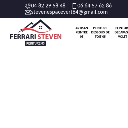
04 82 29 58 48
06 64 57 62 86
stevenespacevert84@gmail.com
ARTISAN
PEINTURE
PEINTUR
PEINTRE
DESSOUS DE
DÉCAPAG
05
TOIT 05
VOLET 