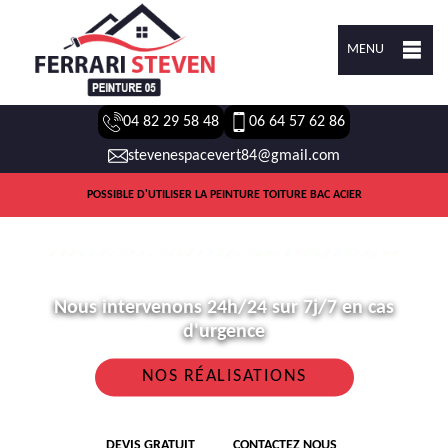
MENU
04 82 29 58 48
06 64 57 62 86
stevenespacevert84@gmail.com
POSSIBLE D'UTILISER LA PEINTURE TOITURE BAC ACIER
Nous intervenons 24h/24 sur 7j/7 en cas
d'urgence
NOS RÉALISATIONS
DEVIS GRATUIT
CONTACTEZ NOUS