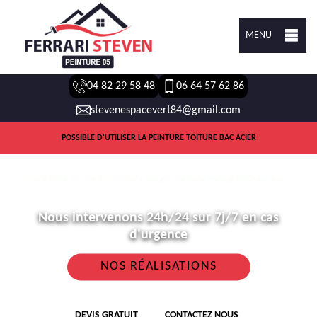
MENU
04 82 29 58 48
06 64 57 62 86
stevenespacevert84@gmail.com
POSSIBLE D'UTILISER LA PEINTURE TOITURE BAC ACIER
Nous intervenons 24h/24 sur 7j/7 en cas
d'urgence
NOS RÉALISATIONS
DEVIS GRATUIT
CONTACTEZ NOUS