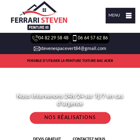
MENU
04 82 29 58 48
06 64 57 62 86
stevenespacevert84@gmail.com
POSSIBLE D'UTILISER LA PEINTURE TOITURE BAC ACIER
Nous intervenons 24h/24 sur 7j/7 en cas
d'urgence
NOS RÉALISATIONS
DEVIS GRATUIT
CONTACTEZ NOUS