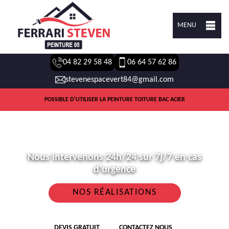
MENU
04 82 29 58 48
06 64 57 62 86
stevenespacevert84@gmail.com
POSSIBLE D'UTILISER LA PEINTURE TOITURE BAC ACIER
Nous intervenons 24h/24 sur 7j/7 en cas
d'urgence
NOS RÉALISATIONS
DEVIS GRATUIT
CONTACTEZ NOUS