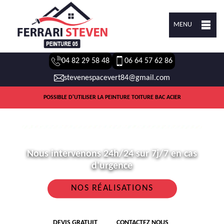
MENU
04 82 29 58 48
06 64 57 62 86
stevenespacevert84@gmail.com
POSSIBLE D'UTILISER LA PEINTURE TOITURE BAC ACIER
Nous intervenons 24h/24 sur 7j/7 en cas
d'urgence
NOS RÉALISATIONS
DEVIS GRATUIT
CONTACTEZ NOUS