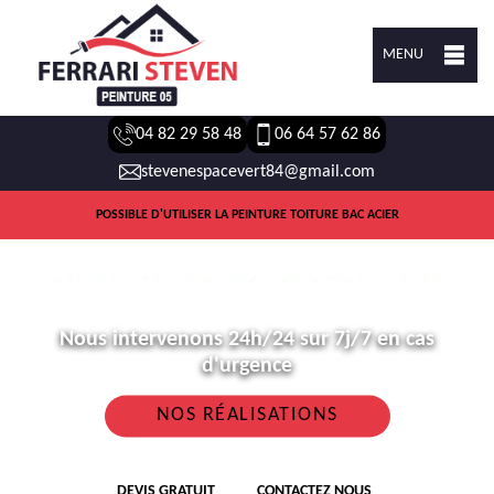
MENU
04 82 29 58 48
06 64 57 62 86
stevenespacevert84@gmail.com
POSSIBLE D'UTILISER LA PEINTURE TOITURE BAC ACIER
Nous intervenons 24h/24 sur 7j/7 en cas
d'urgence
NOS RÉALISATIONS
DEVIS GRATUIT
CONTACTEZ NOUS