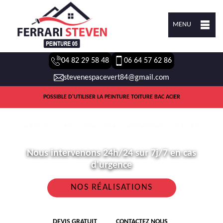
MENU
04 82 29 58 48
06 64 57 62 86
stevenespacevert84@gmail.com
POSSIBLE D'UTILISER LA PEINTURE TOITURE BAC ACIER
Nous intervenons 24h/24 sur 7j/7 en cas
d'urgence
NOS RÉALISATIONS
DEVIS GRATUIT
CONTACTEZ NOUS